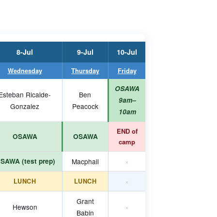
8-Jul
9-Jul
10-Jul
Wednesday
Thursday
Friday
OSAWA
Esteban Ricalde-
Ben
9am–
Gonzalez
Peacock
10am
END of
OSAWA
OSAWA
camp
SAWA (test prep)
Macphail
×
×
LUNCH
LUNCH
Grant
Hewson
×
Babin