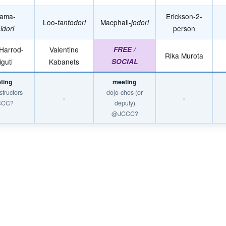
yama-
Erickson-2-
Loo-
Macphail-
tantodori
jodori
person
idori
Harrod-
Valentine
FREE /
Rika Murota
iguti
Kabanets
SOCIAL
ting
meeting
structors
dojo-chos (or
×
×
CCC?
deputy)
@JCCC?