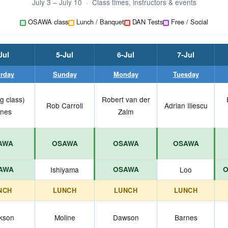
July 3 – July 10 · Class times, instructors & events
OSAWA class
Lunch / Banquet
DAN Tests
Free / Social
Jul
5-Jul
6-Jul
7-Jul
urday
Sunday
Monday
Tuesday
g class)
Robert van der
Rob Carroll
Adrian Iliescu
rnes
Zalm
AWA
OSAWA
OSAWA
OSAWA
AWA
Ishiyama
OSAWA
Loo
O
NCH
LUNCH
LUNCH
LUNCH
ckson
Moline
Dawson
Barnes