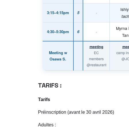
Ishi
3:15–4:15pm
5
×
tach
Myrna 
4:30–5:30pm
6
×
Tan
meeting
mee
Meeting w
EC
camp in
Osawa S.
members
@J
@restaurant
TARIFS :
Tarifs
Préinscription (avant le 30 avril 2026)
Adultes :