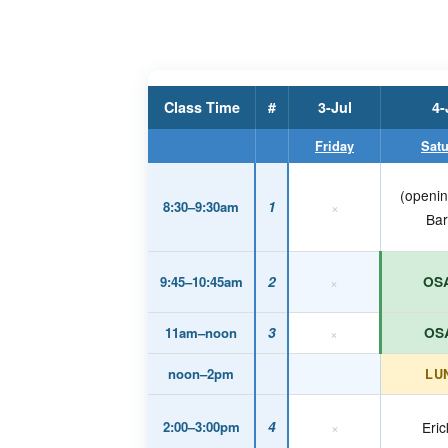
Class Time
#
3-Jul
4-
Friday
Sat
(openin
8:30–9:30am
1
×
Ba
9:45–10:45am
2
×
OS
11am–noon
3
×
OS
noon–2pm
LU
2:00–3:00pm
4
×
Eri