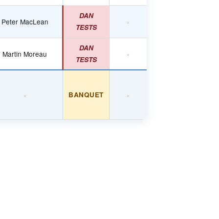
DAN
Peter MacLean
×
TESTS
DAN
Martin Moreau
×
TESTS
×
BANQUET
×