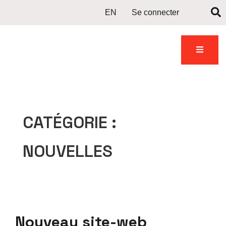
EN
Se connecter
Nous
iantes
galerie
Nouvelles
joindre
CATÉGORIE :
NOUVELLES
Nouveau site-web