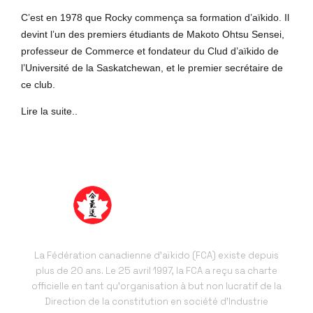
C’est en 1978 que Rocky commença sa formation d’aïkido. Il
devint l’un des premiers étudiants de Makoto Ohtsu Sensei,
professeur de Commerce et fondateur du Clud d’aïkido de
l’Université de la Saskatchewan, et le premier secrétaire de
ce club.
Lire la suite..
La Fédération canadienne d’aïkido (FCA) existe depuis
plus de 20 ans. Le 25 avril 1997, la FCA a reçu sa charte
officielle en tant qu’organisation à but non lucratif de la
Direction de la constitution en société d’Industrie